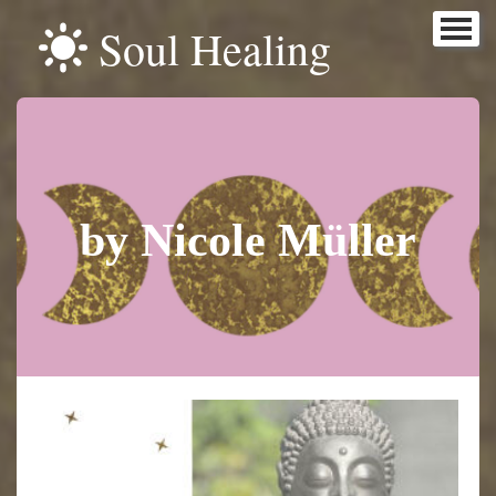
Soul Healing
Home
Mein Weg
Soul Talk
Akasha Healing
by Nicole Müller
Reinkarnation
Soul Healing Your Time
Dein Inneres Kind
Reiki & Energiearbeit
Reiki - Ausbildung